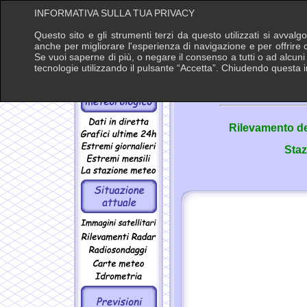
INFORMATIVA SULLA TUA PRIVACY
Sabato
Questo sito e gli strumenti terzi da questo utilizzati si avvalg
8
Agosto
anche per migliorare l'esperienza di navigazione e per offrire 
Ore 5:58
Se vuoi saperne di più, o negare il consenso a tutti o ad alcuni c
tecnologie utilizzando il pulsante “Accetta”. Chiudendo questa 
Radi
Rilevamento d
Staz