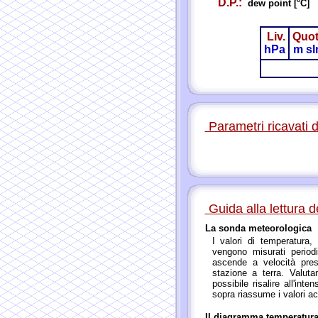
D.P.:
dew point [°C]
Liv.
Quo
hPa
m s
Parametri ricavati
Guida alla lettura
La sonda meteorologica
I valori di temperatura, 
vengono misurati perio
ascende a velocità pres
stazione a terra. Valut
possibile risalire all'int
sopra riassume i valori acq
Il diagramma temperatura