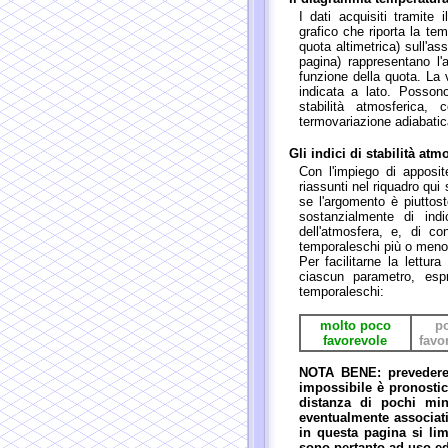
I dati acquisiti tramite
grafico che riporta la tem
quota altimetrica) sull'as
pagina) rappresentano l'
funzione della quota. La 
indicata a lato. Possono
stabilità atmosferica,
termovariazione adiabatica
Gli indici di stabilità atm
Con l'impiego di apposite
riassunti nel riquadro qui
se l'argomento è piuttost
sostanzialmente di indi
dell'atmosfera, e, di c
temporaleschi più o meno 
Per facilitarne la lettur
ciascun parametro, esp
temporaleschi:
molto poco
p
favorevole
favo
NOTA BENE: prevedere 
impossibile è pronostic
distanza di pochi min
eventualmente associati
in questa pagina si li
sono pertanto ad uso ed